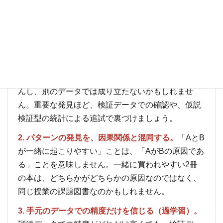
データマイニングでつまずきやすいポイントを、こ
こで整理しておきます。
1. 見つかったパターンを、そのまま「事実」として
結論にする。
探索型の分析で見つかった規則性は、
まだ「発見の候補」です。偶然の産物かもしれませ
んし、別のデータでは成り立たないかもしれませ
ん。重要な発見ほど、検証データでの確認や、仮説
検証型の統計による追試で裏づけましょう。
2. パターンの発見を、因果関係と混同する。
「AとB
が一緒に起こりやすい」ことは、「AがBの原因であ
る」ことを意味しません。一緒に買われやすい2冊
の本は、どちらかがどちらかの原因なのではなく、
同じ授業の課題図書なのかもしれません。
3. 手元のデータでの精度だけを信じる（過学習）。