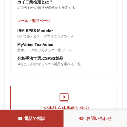
カイ二乗検定とは？
組み合わせの偏りが偶然かを検定する
ツール・製品ページ
IBM SPSS Modeler
GUIで使えるデータマイニングツール
MyVoice TextVoice
文章データ向けのクラウド型ツール
分析手法で選ぶSPSS製品
やりたい分析からSPSS製品を選べる一覧
この手法を体系的に学ぶ
研究で使う手法別に、基礎から実践までを学べるオ
☎️
✏️
電話で相談
お問い合わせ
HOME
アクセス
お問い合わせ
TEL
ンライントレーニングを開講しています。解析の進