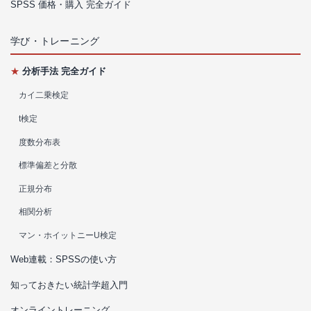
SPSS 価格・購入 完全ガイド
学び・トレーニング
★
分析手法 完全ガイド
カイ二乗検定
t検定
度数分布表
標準偏差と分散
正規分布
相関分析
マン・ホイットニーU検定
Web連載：SPSSの使い方
知っておきたい統計学超入門
オンライントレーニング