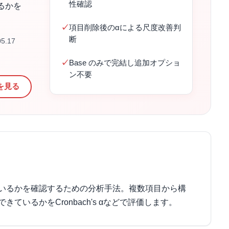
性確認
るかを
項目削除後のαによる尺度改善判
断
5.17
Base のみで完結し追加オプショ
ン不要
を見る
いるかを確認するための分析手法。複数項目から構
いるかをCronbach's αなどで評価します。