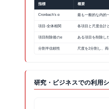
指標
概要
Cronbach's α
最も一般的な内的一
項目-全体相関
各項目と尺度合計
項目削除後のα
ある項目を削除し
分割半信頼性
尺度を2分割し、
研究・ビジネスでの利用