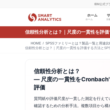
コ
ナ
IBM公式
ン
ビ
テ
ゲ
ホーム
ン
ー
ホーム
分
ツ
シ
へ
ョ
信頼性分析とは？｜尺度の一貫性を評価
ス
ン
キ
に
HOME
SPSSファミリーとは？製品一覧と用途比較
ッ
移
信頼性分析とは？｜尺度の一貫性を評価する方法とSP
プ
動
信頼性分析とは？
― 尺度の一貫性をCronbach'
評価
質問紙や評価尺度が一貫した測定を行えて
確認するための分析手法。複数項目から構