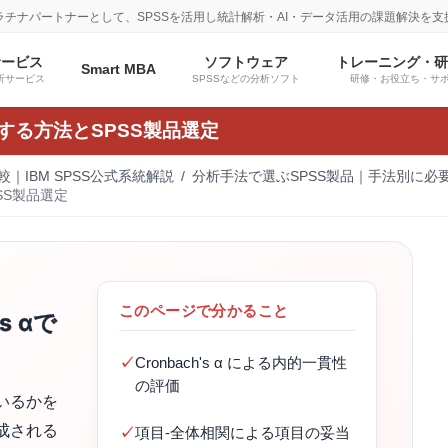
プラチナパートナーとして、SPSSを活用し統計解析・AI・データ活用の課題解決を支
サービス
ソフトウェア
トレーニング・
Smart MBA
析サービス
SPSSなどの分析ソフト
研修・お役立ち・サ
する方法とSPSS製品選定
｜IBM SPSS公式系統解説
分析手法で選ぶSPSS製品｜手法別に必
SS製品選定
このページで分かること
s αで
Cronbach's α による内的一貫性
の評価
いるかを
成される
項目-全体相関による項目の妥当