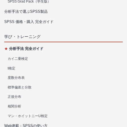
SPSS Grad Pack（学生版）
分析手法で選ぶSPSS製品
SPSS 価格・購入 完全ガイド
学び・トレーニング
★
分析手法 完全ガイド
カイ二乗検定
t検定
度数分布表
標準偏差と分散
正規分布
相関分析
マン・ホイットニーU検定
Web連載：SPSSの使い方