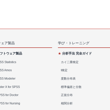
ウェア製品
学び・トレーニング
フトウェア製品
★
分析手法 完全ガイド
S Statistics
カイ二乗検定
SS Amos
t検定
SS Modeler
度数分布表
der X for SPSS
標準偏差と分散
SS for Doctor
正規分布
SS for Nursing
相関分析