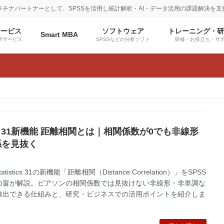
プラチナパートナーとして、SPSSを活用し統計解析・AI・データ活用の課題解決を支
サービス
ソフトウェア
トレーニング・
Smart MBA
析サービス
SPSSなどの分析ソフト
研修・お役立ち・サ
S 31新機能 距離相関とは｜相関係数が0でも非線形
係を見抜く
tatistics 31の新機能「距離相関（Distance Correlation）」をSPSS
の畠が解説。ピアソンの相関係数では見抜けない非線形・非単調な
検出できる仕組みと、研究・ビジネスでの活用ポイントを紹介しま