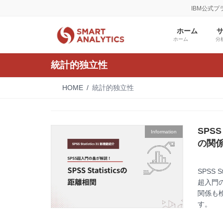
コ
ナ
IBM公式
ン
ビ
テ
ゲ
ホーム
ン
ー
ホーム
分
ツ
シ
へ
ョ
統計的独立性
ス
ン
キ
に
HOME
統計的独立性
ッ
移
プ
動
SPS
Information
の関
SPSS S
超入門
関係も
す。