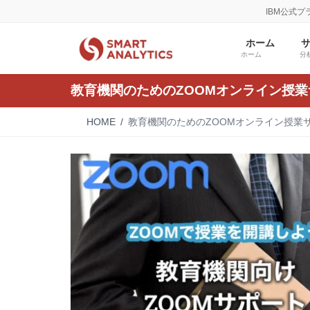
コ
ナ
IBM公式
ン
ビ
テ
ゲ
ホーム
ン
ー
ホーム
分
ツ
シ
へ
ョ
教育機関のためのZOOMオンライン授業
ス
ン
キ
に
HOME
教育機関のためのZOOMオンライン授業
ッ
移
プ
動