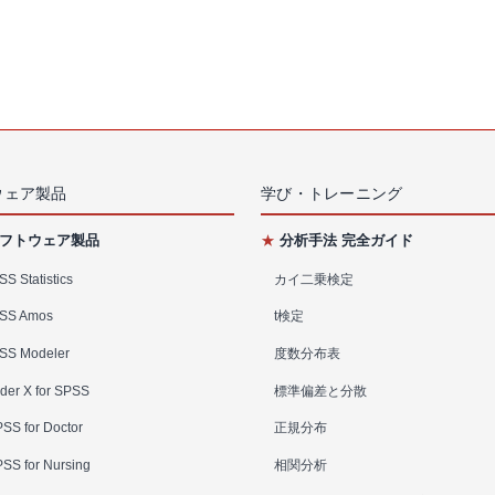
ウェア製品
学び・トレーニング
フトウェア製品
★
分析手法 完全ガイド
S Statistics
カイ二乗検定
SS Amos
t検定
SS Modeler
度数分布表
der X for SPSS
標準偏差と分散
SS for Doctor
正規分布
SS for Nursing
相関分析