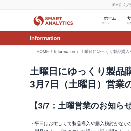
コ
ナ
IBM公式
ン
ビ
テ
ゲ
ホーム
ン
ー
ホーム
分
ツ
シ
へ
ョ
Information
ス
ン
キ
に
HOME
Information
土曜日にゆっくり製品購入
ッ
移
プ
動
土曜日にゆっくり製品
3月7日（土曜日）営業
【3/7：土曜営業のお知ら
・平日はお忙しくて製品導入や購入検討がなか