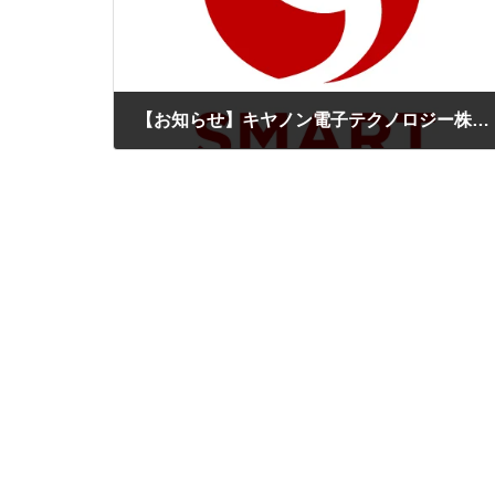
【お知らせ】キヤノン電子テクノロジー株式会社と共に中堅・中小企業のデジタルトランスフォーメーション（DX） 実践をワンストップで支援する「entrance DX」を提供開始