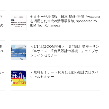
マ
セミナー登壇情報：日本IBM社主催『watsonx
を活用した生成AI活用最前線, sponsored by
の
IBM TechXchange』
事
＜3/1(土)ZOOM開催＞「専門統計講座～サン
べ
プルサイズ・症例数設計の基礎～」ライブオ
ンラインセミナー
め～
＜無料セミナー＞10月18日(水)統計の日スペ
シャルセミナー