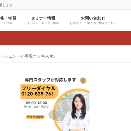
援します
研修・学習
セミナー情報
お問い合わせ
ポート情報
イベント・セミナー情報
お見積り・ご購入のご相談はこちら
Iエージェントが実現する将来像』
グ
ル
ー
プ
リ
ン
ク