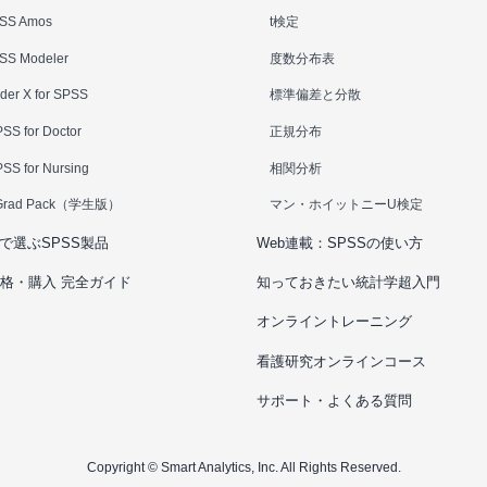
SS Amos
t検定
SS Modeler
度数分布表
der X for SPSS
標準偏差と分散
SS for Doctor
正規分布
SS for Nursing
相関分析
Grad Pack（学生版）
マン・ホイットニーU検定
で選ぶSPSS製品
Web連載：SPSSの使い方
 価格・購入 完全ガイド
知っておきたい統計学超入門
オンライントレーニング
看護研究オンラインコース
サポート・よくある質問
Copyright © Smart Analytics, Inc. All Rights Reserved.