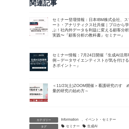
関連記事
セミナー登壇情報：日本IBM株式会社、ス
ート・アナリティクス社共催｜プロから学
ぶ！社内外データを利益に変える顧客分析
実践〜『顧客分析の教科書』セミナー』
セミナー情報：7月24日開催『生成AI活用
例～データサイエンティストが気を付ける
きポイント～』
＜11/23(土)ZOOM開催＞看護研究のすゝ
量的研究の始め方～
Information
、
イベント・セミナー
カテゴリー
セミナー
生成AI
タグ