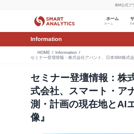
コ
ナ
IBM公式
ン
ビ
テ
ゲ
ホーム
ン
ー
ホーム
分
ツ
シ
へ
ョ
Information
ス
ン
キ
に
HOME
Information
ッ
移
セミナー登壇情報：株式会社アバント、日本IBM株式
プ
動
セミナー登壇情報：株式
式会社、スマート・ア
測・計画の現在地とAI
像』